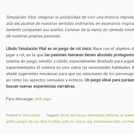
Simulación Vital: imaginar la posibilidad de vivir una historia improb
allá del alcance de nuestros sentidos ordinarios, en escenarios inspi
también comparten sus sueños. Caminar de la mano, en cómoda intimi
de nuestras propias pasiones.
Líbido Simulación Vital es un juego de rol único
. Nace con el objetivo
jugar a rol, en la que
las pasiones humanas tienen absoluto protagoni
sistema de juego, sencillo y sólido, especialmente diseñado para juga
experimentados. El sistema no solo cubre las necesidades habituales d
añade sugerentes mecánicas para que las emociones de los personajes
así como los aspectos sensuales y eróticos.
Un juego ideal para parej
buscan nuevas experiencias narrativas.
Para descargar,
click aqui.
Posted in:
Descargas
|
Tagged:
derol
,
descarga
,
download
,
editorial
,
el auto
gratis
,
juegos de rol
,
libro 0
,
lidibo
,
pdf
,
rol
,
rolero
,
rpg
,
simulacion vital
,
socied