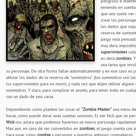
peligroso e indefe
teniendo en cuenta
que uno suele ver 
crear los personaje
los dados que saque
reserva de suminist
juego esta pensado
muy dura, imposible
supervivientes
solo
es decir,
zombies
. 
una tarea que involu
su personaje. De otra forma fallan automaticamente y en ese caso es
utilizar los dados de la reserva de “suministros” (los suministros son l
los supervivientes para no morir), y cada vez que elijen utilizar algu
suministros. Y claro, para complicar el asunto, para tener éxito en cualq
con un dado de seis caras.
Dependiendo como plantee las cosas el
“Zombie Master”
una mesa de
horas, como puede durar unas cuantas sesiones. Es tan fácil que un p
Wick
nos aclara que podemos hacernos un nuevo personaje rapidamente
Mas aun, en caso de ser convertidos en
zombies
, el juego cuenta con 
para jugar como
zombie
y perseguir a nuestros antiguos compañeros.