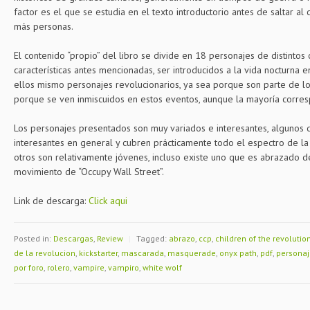
factor es el que se estudia en el texto introductorio antes de saltar a
más personas.
El contenido “propio” del libro se divide en 18 personajes de distinto
características antes mencionadas, ser introducidos a la vida nocturna
ellos mismo personajes revolucionarios, ya sea porque son parte de l
porque se ven inmiscuidos en estos eventos, aunque la mayoría corres
Los personajes presentados son muy variados e interesantes, algunos 
interesantes en general y cubren prácticamente todo el espectro de la 
otros son relativamente jóvenes, incluso existe uno que es abrazado
movimiento de “Occupy Wall Street”.
Link de descarga:
Click aqui
Posted in:
Descargas
,
Review
|
Tagged:
abrazo
,
ccp
,
children of the revolutio
de la revolucion
,
kickstarter
,
mascarada
,
masquerade
,
onyx path
,
pdf
,
personaj
por foro
,
rolero
,
vampire
,
vampiro
,
white wolf