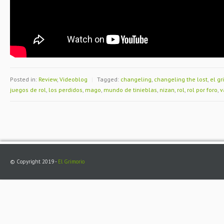
Posted in:
Review
,
Videoblog
|
Tagged:
changeling
,
changeling the lost
,
el gr
juegos de rol
,
los perdidos
,
mago
,
mundo de tinieblas
,
nizan
,
rol
,
rol por foro
,
v
© Copyright 2019 -
El Grimorio