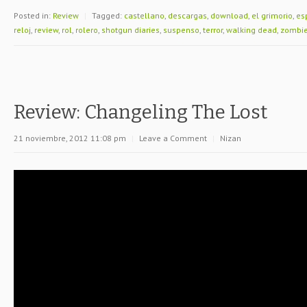
Posted in:
Review
|
Tagged:
castellano
,
descargas
,
download
,
el grimorio
,
es
reloj
,
review
,
rol
,
rolero
,
shotgun diaries
,
suspenso
,
terror
,
walking dead
,
zombie
Review: Changeling The Lost
21 noviembre, 2012 11:08 pm
|
Leave a Comment
|
Nizan