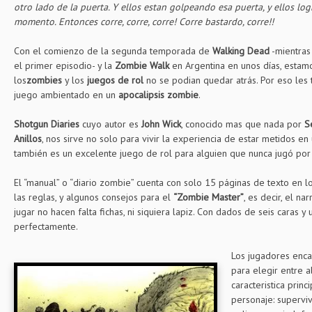
otro lado de la puerta. Y ellos estan golpeando esa puerta, y ellos lo
momento. Entonces corre, corre, corre! Corre bastardo, corre!!
Con el comienzo de la segunda temporada de
Walking Dead
-mientras
el primer episodio- y la
Zombie Walk
en Argentina en unos días, esta
los
zombies
y los
juegos de rol
no se podian quedar atrás. Por eso les t
juego ambientado en un
apocalipsis zombie
.
Shotgun Diaries
cuyo autor es
John Wick
, conocido mas que nada por
S
Anillos
, nos sirve no solo para vivir la experiencia de estar metidos en
también es un excelente juego de rol para alguien que nunca jugó por 
El “manual” o “diario zombie” cuenta con solo 15 páginas de texto en l
las reglas, y algunos consejos para el
“Zombie Master”
, es decir, el na
jugar no hacen falta fichas, ni siquiera lapiz. Con dados de seis caras 
perfectamente.
Los jugadores encar
para elegir entre 
caracteristica princ
personaje: supervivi