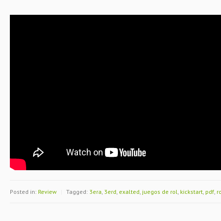
Posted in:
Review
|
Tagged:
3era
,
3erd
,
exalted
,
juegos de rol
,
kickstart
,
pdf
,
r