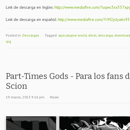
Link de descarga en Ingles:
http://www.mediafire.com/?uqwc3sx337xp
Link de descarga en español:
http://www.mediafire.com/?r9f2jctya6s9
Posted in:
Descargas
|
Tagged:
apocalypse world
,
derol
,
descarga
,
downloa
rpg
Part-Times Gods - Para los fans d
Scion
19 marzo, 2013 9:16 pm
|
Nizan