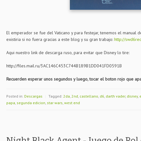
El emperador se fue del Vaticano y para festejar, tenemos el manual 
existiria si no fuera gracias a este blog y su gran trabajo:
http://swd6re
Aqui nuestro link de descarga ruso, para evitar que Disney lo tire:
http://files.mail.ru/3AC146C453C744B189B1DD041FD0591B
Recuerden esperar unos segundos y luego, tocar el boton rojo que apa
Posted in:
Descargas
|
Tagged:
2da
,
2nd
,
castellano
,
d6
,
darth vader
,
disney
,
papa
,
segunda edicion
,
star wars
,
west end
Night Black Agent - Juego de Ro