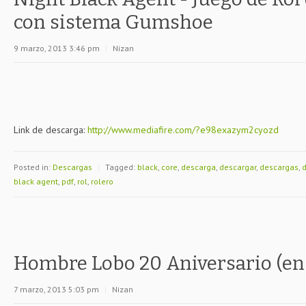
con sistema Gumshoe
9 marzo, 2013 3:46 pm
|
Nizan
Link de descarga:
http://www.mediafire.com/?e98exazym2cyozd
Posted in:
Descargas
|
Tagged:
black
,
core
,
descarga
,
descargar
,
descargas
,
black agent
,
pdf
,
rol
,
rolero
Hombre Lobo 20 Aniversario (en 
7 marzo, 2013 5:03 pm
|
Nizan