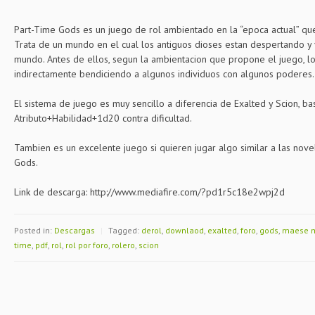
Part-Time Gods es un juego de rol ambientado en la “epoca actual” qu
Trata de un mundo en el cual los antiguos dioses estan despertando y v
mundo. Antes de ellos, segun la ambientacion que propone el juego, l
indirectamente bendiciendo a algunos individuos con algunos poderes.
El sistema de juego es muy sencillo a diferencia de Exalted y Scion, b
Atributo+Habilidad+1d20 contra dificultad.
Tambien es un excelente juego si quieren jugar algo similar a las no
Gods.
Link de descarga: http://www.mediafire.com/?pd1r5c18e2wpj2d
Posted in:
Descargas
|
Tagged:
derol
,
downlaod
,
exalted
,
foro
,
gods
,
maese 
time
,
pdf
,
rol
,
rol por foro
,
rolero
,
scion