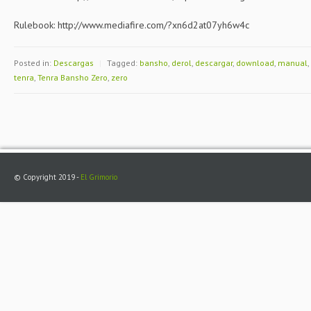
Rulebook: http://www.mediafire.com/?xn6d2at07yh6w4c
Posted in:
Descargas
|
Tagged:
bansho
,
derol
,
descargar
,
download
,
manual
,
tenra
,
Tenra Bansho Zero
,
zero
© Copyright 2019 -
El Grimorio