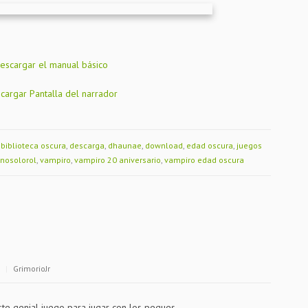
escargar el manual básico
cargar Pantalla del narrador
,
biblioteca oscura
,
descarga
,
dhaunae
,
download
,
edad oscura
,
juegos
nosolorol
,
vampiro
,
vampiro 20 aniversario
,
vampiro edad oscura
|
GrimorioJr
te genial juego para jugar con los peques.