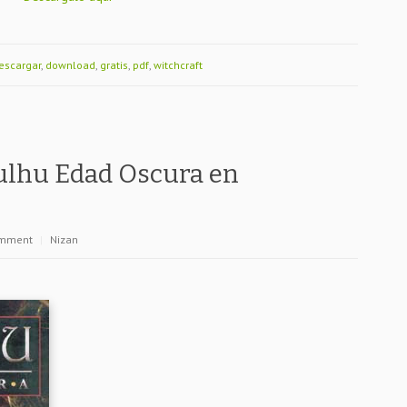
escargar
,
download
,
gratis
,
pdf
,
witchcraft
ulhu Edad Oscura en
omment
|
Nizan