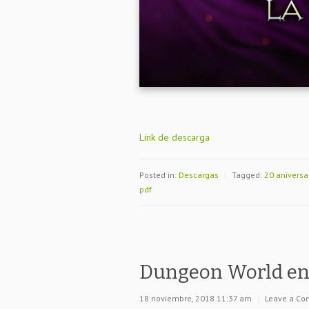
Link de descarga
Posted in:
Descargas
|
Tagged:
20 aniversa
pdf
Dungeon World en
18 noviembre, 2018 11:37 am
|
Leave a C