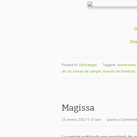
D
Des
Posted in:
Descargas
|
Tagged:
aniversario
de rol
,
lineas de sangre
,
mundo de tinieblas
,
Magissa
25 enero, 2017 5:37 pm
|
Leave a Comment
La versión publicada por nosolorol de es