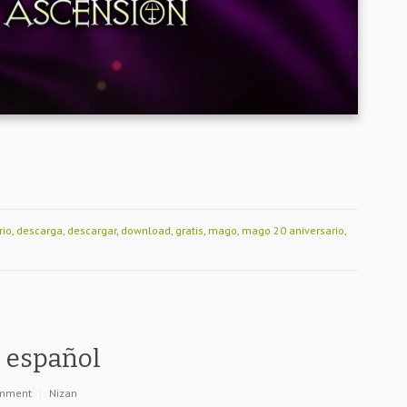
rio
,
descarga
,
descargar
,
download
,
gratis
,
mago
,
mago 20 aniversario
,
 español
omment
|
Nizan