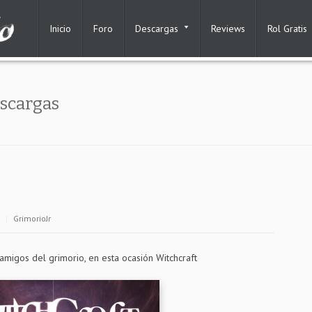
Inicio
Foro
Descargas
Reviews
Rol Gratis
scargas
|
GrimorioJr
igos del grimorio, en esta ocasión Witchcraft