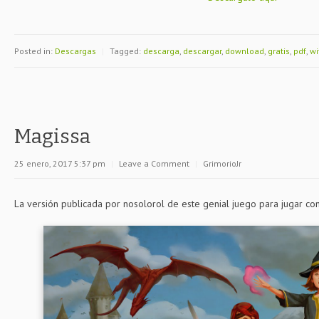
Posted in:
Descargas
|
Tagged:
descarga
,
descargar
,
download
,
gratis
,
pdf
,
wi
Magissa
25 enero, 2017 5:37 pm
|
Leave a Comment
|
GrimorioJr
La versión publicada por nosolorol de este genial juego para jugar co