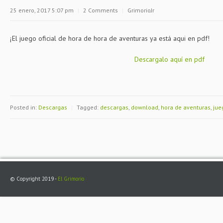
25 enero, 2017 5:07 pm
|
2 Comments
|
GrimorioJr
¡El juego oficial de hora de hora de aventuras ya está aqui en pdf!
Descargalo aquí en pdf
Posted in:
Descargas
|
Tagged:
descargas
,
download
,
hora de aventuras
,
jue
© Copyright 2019 -
El Grimorio