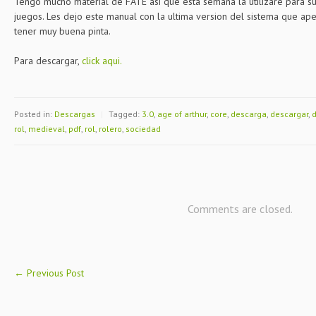
Tengo mucho material de FATE asi que esta semana la utilizare para s
juegos. Les dejo este manual con la ultima version del sistema que ap
tener muy buena pinta.
Para descargar,
click aqui.
Posted in:
Descargas
|
Tagged:
3.0
,
age of arthur
,
core
,
descarga
,
descargar
,
rol
,
medieval
,
pdf
,
rol
,
rolero
,
sociedad
Comments are closed.
←
Previous Post