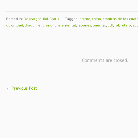
Posted in:
Descargas
,
Rol Gratis
|
Tagged:
anime
,
chino
,
cronicas de los cuat
download
,
dragon
,
el grimorio
,
elemental
,
japones
,
oriental
,
pdf
,
rol
,
rolero
,
so
Comments are closed.
←
Previous Post